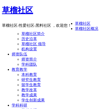
草榴社区
草榴社区
草榴社区-性爱社区-黑料社区 ，欢迎您！
草榴社区概况
草榴社区简介
历史沿革
草榴社区 领导
机构设置
师资队伍
师资简介
学科团队
教育教学
本科教育
研究生教育
留学生教育
教学改革
教学成果
学生创新成果
学科科研