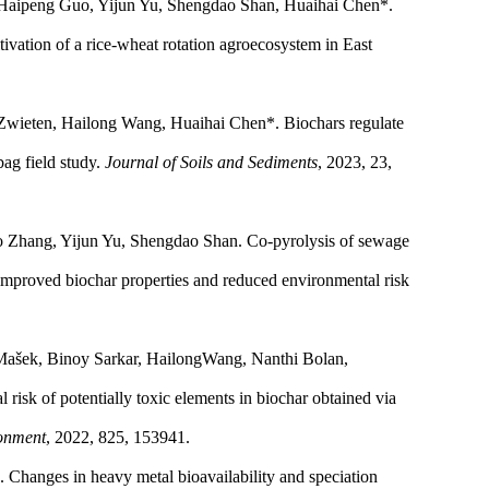
, Haipeng Guo, Yijun Yu, Shengdao Shan, Huaihai Chen*.
ivation of a rice-wheat rotation agroecosystem in East
Zwieten, Hailong Wang, Huaihai Chen*. Biochars regulate
bag field study.
Journal of Soils and Sediments
, 2023, 23,
o Zhang, Yijun Yu, Shengdao Shan. Co-pyrolysis of sewage
 improved biochar properties and reduced environmental risk
Mašek, Binoy Sarkar, HailongWang, Nanthi Bolan,
risk of potentially toxic elements in biochar obtained via
ronment
, 2022, 825, 153941.
Changes in heavy metal bioavailability and speciation