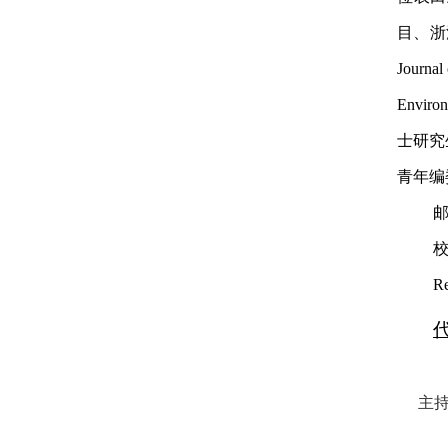
目、浙
Journa
Envi
士研究
青年编
校
Re
主