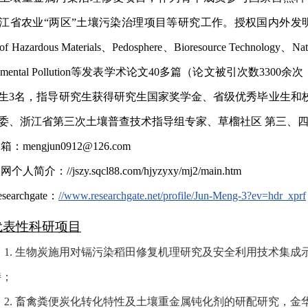
江省农业“两区”土壤污染治理项目等研究工作。授权国内外发
l of Hazardous Materials、Pedosphere、Bioresource Technology、Nat
ronmental Pollution等发表学术论文40多篇（论文被引次数
生3名，指导研究生获得研究生国家奖学金、省级优秀毕业生和
委、浙江省第三次土壤普查技术指导组专家、草榴社区 第三、
邮箱：
mengjun0912@126.com
网个人简介：//jszy.sqcl88.com/hjyzyxy/mj2/main.htm
searchgate
：
//www.researchgate.net/profile/Jun-Meng-3?ev=hdr_xprf
代表性科研项目
1. 生物炭施用对镉污染稻田修复机理研究及安全利用技术集成示范（协
持；
2. 畜禽粪便炭化转化特性及土壤重金属钝化剂的研配研究，金华市