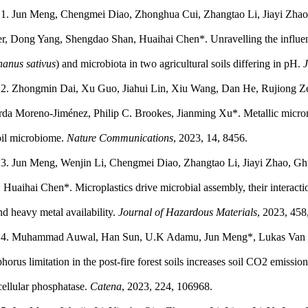
1. Jun Meng
, Chengmei Diao, Zhonghua Cui, Zhangtao Li, Jiayi Zha
r, Dong Yang, Shengdao Shan, Huaihai Chen*. Unravelling the influenc
anus sativus
) and microbiota in two agricultural soils differing in pH.
J
2. Zhongmin Dai, Xu Guo, Jiahui Lin, Xiu Wang, Dan He, Rujiong 
da Moreno-Jiménez, Philip C. Brookes, Jianming Xu*. Metallic micronut
oil microbiome.
Nature Communications
, 2023, 14, 8456.
3.
Jun Meng
, Wenjin Li, Chengmei Diao, Zhangtao Li, Jiayi Zhao, 
 Huaihai Chen*. Microplastics drive microbial assembly, their interacti
d heavy metal availability.
Journal of Hazardous Materials
, 2023, 458
4. Muhammad Auwal, Han Sun, U.K Adamu,
Jun Meng
*, Lukas Van
horus limitation in the post-fire forest soils increases soil CO2 emissio
cellular phosphatase.
Catena
, 2023, 224, 106968.