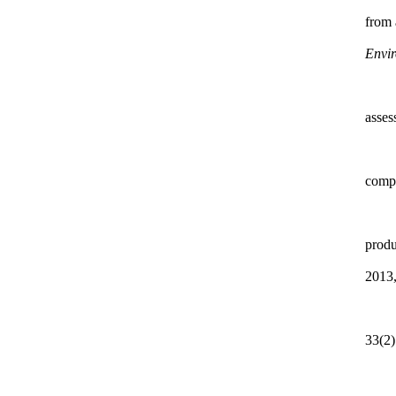
from 
Envi
asses
compo
produ
2013,
33(2)