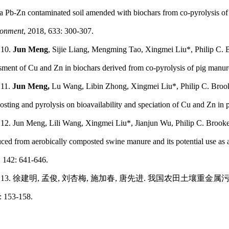
a Pb-Zn contaminated soil amended with biochars from co-pyrolysis of
ronment
, 2018, 633: 300-307.
10.
Jun Meng
, Sijie Liang, Mengming Tao, Xingmei Liu*, Philip C. 
sment of Cu and Zn in biochars derived from co-pyrolysis of pig manur
11.
Jun Meng,
Lu Wang, Libin Zhong, Xingmei Liu*, Philip C. Brook
sting and pyrolysis on bioavailability and speciation of Cu and Zn in
12.
Jun Meng
, Lili Wang, Xingmei Liu*, Jianjun Wu, Philip C. Brooke
ced from aerobically composted swine manure and its potential use a
 142: 641-646.
13.
徐建明
,
孟俊
,
刘杏梅
,
施加春
,
唐先进
.
我国农田土壤重金属
: 153-158.