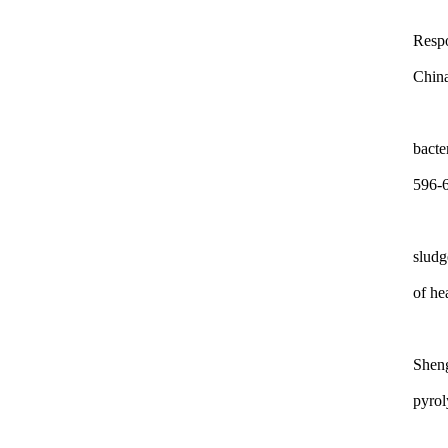
Respo
Chin
bacte
596-
sludg
of he
Sheng
pyrol