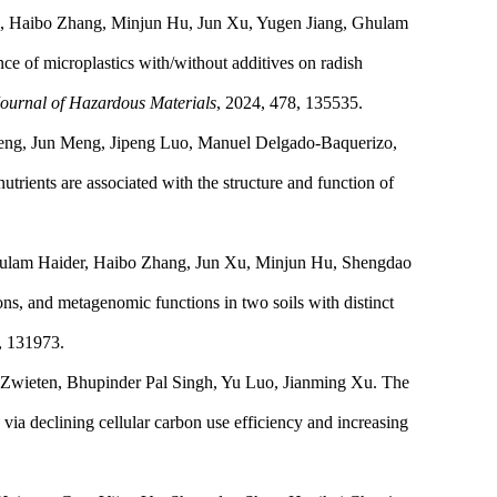
o, Haibo Zhang, Minjun Hu, Jun Xu, Yugen Jiang, Ghulam
e of microplastics with/without additives on radish
ournal of Hazardous Materials
, 2024, 478, 135535.
Zeng,
Jun Meng
, Jipeng Luo, Manuel Delgado-Baquerizo,
rients are associated with the structure and function of
Ghulam Haider, Haibo Zhang, Jun Xu, Minjun Hu, Shengdao
ons, and metagenomic functions in two soils with distinct
, 131973.
 Zwieten, Bhupinder Pal Singh, Yu Luo, Jianming Xu. The
n via declining cellular carbon use efficiency and increasing