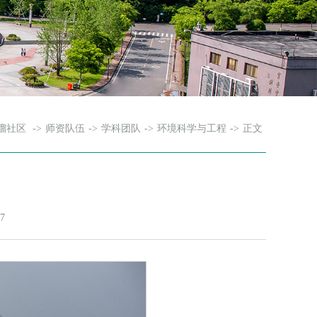
榴社区
->
师资队伍
->
学科团队
->
环境科学与工程
->
正文
7