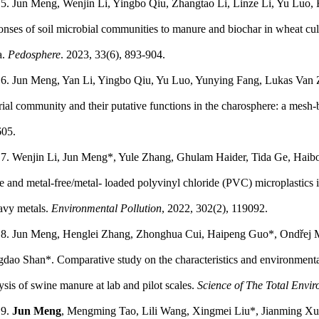
5.
Jun Meng
, Wenjin Li, Yingbo Qiu, Zhangtao Li, Linze Li, Yu Luo
nses of soil microbial communities to manure and biochar in wheat cult
a.
Pedosphere
. 2023, 33(6), 893-904.
6.
Jun Meng
, Yan Li, Yingbo Qiu, Yu Luo, Yunying Fang, Lukas Van 
rial community and their putative functions in the charosphere: a mesh-
605.
7. Wenjin Li,
Jun Meng
*, Yule Zhang, Ghulam Haider, Tida Ge, Haib
e and metal-free/metal- loaded polyvinyl chloride (PVC) microplastics
avy metals.
Environmental Pollution
, 2022, 302(2), 119092.
8.
Jun Meng
, Henglei Zhang, Zhonghua Cui, Haipeng Guo*,
Ondřej 
dao Shan*. Comparative study on the characteristics and environmental 
ysis of swine manure at lab and pilot scales.
Science of The Total Envi
9.
Jun Meng
, Mengming Tao, Lili Wang, Xingmei Liu*, Jianming Xu. 