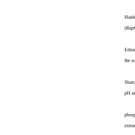
Haide
(
Raph
Eduar
the s
Shan,
pH an
phosp
extra