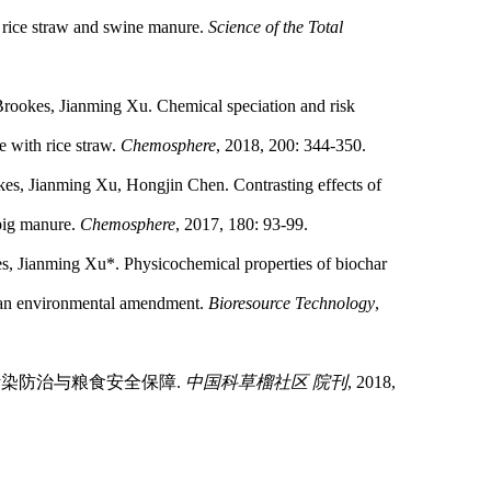
 rice straw and swine manure.
Science of the Total
Brookes, Jianming Xu. Chemical speciation and risk
e with rice straw.
Chemosphere
, 2018, 200: 344-350.
es, Jianming Xu, Hongjin Chen. Contrasting effects of
 pig manure.
Chemosphere
, 2017, 180: 93-99.
s, Jianming Xu*. Physicochemical properties of biochar
s an environmental amendment.
Bioresource Technology
,
污染防治与粮食安全保障
.
中国科草榴社区 院刊
, 2018,